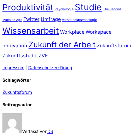
Studie
Produktivität
Psychologie
The Second
Twitter
Umfrage
Machine Age
Verhaltenspsychologie
Wissensarbeit
Workplace
Workspace
Zukunft der Arbeit
Innovation
Zukunftsforum
Zukunftsstudie
ZVE
Impressum
|
Datenschutzerklärung
Schlagwörter
Zukunftsforum
Beitragsautor
Verfasst von
DS