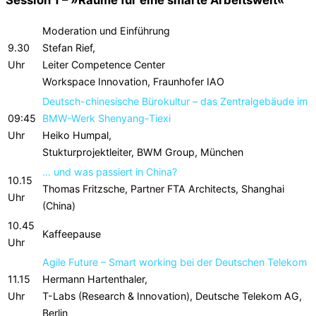
Session 1 – »Räume für eine smarte Arbeitswelt«
Moderation und Einführung
9.30
Stefan Rief,
Uhr
Leiter Competence Center
Workspace Innovation, Fraunhofer IAO
Deutsch-chinesische Bürokultur – das Zentralgebäude im
09:45
BMW-Werk Shenyang-Tiexi
Uhr
Heiko Humpal,
Stukturprojektleiter, BWM Group, München
… und was passiert in China?
10.15
Thomas Fritzsche, Partner FTA Architects, Shanghai
Uhr
(China)
10.45
Kaffeepause
Uhr
Agile Future – Smart working bei der Deutschen Telekom
11.15
Hermann Hartenthaler,
Uhr
T-Labs (Research & Innovation), Deutsche Telekom AG,
Berlin