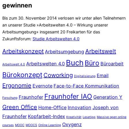
gewinnen
Bis zum 30. November 2014 verlosen wir unter allen Teilnehmern
an unserer Studie »Arbeitswelten 4.0 – Wirkung unserer
Arbeitsumgebung» insgesamt 20 Freikarten für das
Zukunftsforum:
Studie Arbeitswelten 4.0
Arbeitskonzept
Arbeitswelt
Arbeitsumgebung
Buch
Büro
Arbeitswelten 4.0
Büroarbeit
Arbeitswelt 4.0
Bürokonzept
Coworking
Email
Digitalisierung
Ergonomie
Evernote
Face-to-Face Kommunikation
Fraunhofer IAO
Fraunhofer
Generation Y
Forschung
Green Office
Home-Office
Innovation
Joseph von
Fraunhofer
Kopfarbeit-Index
Kreativität
Lesetipp
Massive open online
Oxygenz
courses
MOOC
MOOCS
Online Learning