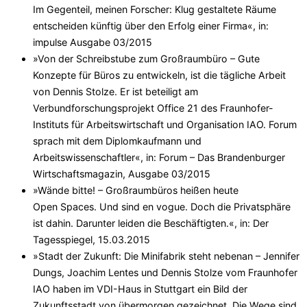
Im Gegenteil, meinen Forscher: Klug gestaltete Räume
entscheiden künftig über den Erfolg einer Firma«, in:
impulse Ausgabe 03/2015
»Von der Schreibstube zum Großraumbüro – Gute
Konzepte für Büros zu entwickeln, ist die tägliche Arbeit
von Dennis Stolze. Er ist beteiligt am
Verbundforschungsprojekt Office 21 des Fraunhofer-
Instituts für Arbeitswirtschaft und Organisation IAO. Forum
sprach mit dem Diplomkaufmann und
Arbeitswissenschaftler«, in: Forum – Das Brandenburger
Wirtschaftsmagazin, Ausgabe 03/2015
»Wände bitte! – Großraumbüros heißen heute
Open Spaces. Und sind en vogue. Doch die Privatsphäre
ist dahin. Darunter leiden die Beschäftigten.«, in: Der
Tagesspiegel, 15.03.2015
»Stadt der Zukunft: Die Minifabrik steht nebenan – Jennifer
Dungs, Joachim Lentes und Dennis Stolze vom Fraunhofer
IAO haben im VDI-Haus in Stuttgart ein Bild der
Zukunftsstadt von übermorgen gezeichnet. Die Wege sind