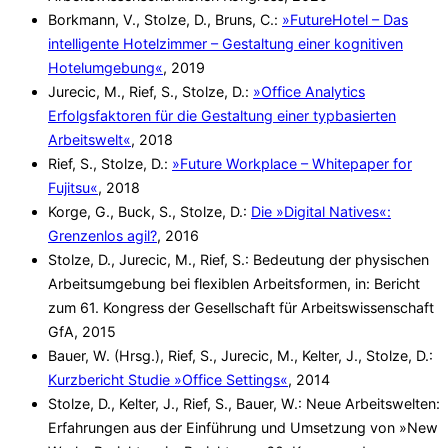
Borkmann, V., Stolze, D., Bruns, C.:
»FutureHotel – Das
intelligente Hotelzimmer – Gestaltung einer kognitiven
Hotelumgebung«
, 2019
Jurecic, M., Rief, S., Stolze, D.:
»Office Analytics
Erfolgsfaktoren für die Gestaltung einer typbasierten
Arbeitswelt«
, 2018
Rief, S., Stolze, D.:
»Future Workplace – Whitepaper for
Fujitsu«
, 2018
Korge, G., Buck, S., Stolze, D.:
Die »Digital Natives«:
Grenzenlos agil?
, 2016
Stolze, D., Jurecic, M., Rief, S.: Bedeutung der physischen
Arbeitsumgebung bei flexiblen Arbeitsformen, in: Bericht
zum 61. Kongress der Gesellschaft für Arbeitswissenschaft
GfA, 2015
Bauer, W. (Hrsg.), Rief, S., Jurecic, M., Kelter, J., Stolze, D.:
Kurzbericht Studie »Office Settings«
, 2014
Stolze, D., Kelter, J., Rief, S., Bauer, W.: Neue Arbeitswelten:
Erfahrungen aus der Einführung und Umsetzung von »New