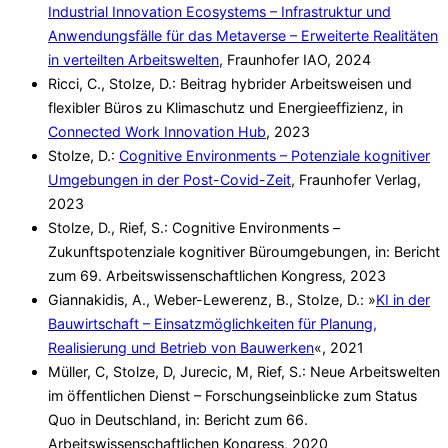
Industrial Innovation Ecosystems – Infrastruktur und
Anwendungsfälle für das Metaverse – Erweiterte Realitäten
in verteilten Arbeitswelten
, Fraunhofer IAO, 2024
Ricci, C., Stolze, D.: Beitrag hybrider Arbeitsweisen und
flexibler Büros zu Klimaschutz und Energieeffizienz, in
Connected Work Innovation Hub
, 2023
Stolze, D.:
Cognitive Environments – Potenziale kognitiver
Umgebungen in der Post-Covid-Zeit
, Fraunhofer Verlag,
2023
Stolze, D., Rief, S.: Cognitive Environments –
Zukunftspotenziale kognitiver Büroumgebungen, in: Bericht
zum 69. Arbeitswissenschaftlichen Kongress, 2023
Giannakidis, A., Weber-Lewerenz, B., Stolze, D.: »
KI in der
Bauwirtschaft – Einsatzmöglichkeiten für Planung,
Realisierung und Betrieb von Bauwerken
«, 2021
Müller, C, Stolze, D, Jurecic, M, Rief, S.: Neue Arbeitswelten
im öffentlichen Dienst – Forschungseinblicke zum Status
Quo in Deutschland, in: Bericht zum 66.
Arbeitswissenschaftlichen Kongress, 2020