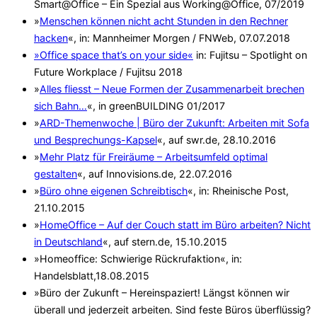
Smart@Office – Ein Spezial aus Working@Office, 07/2019
»
Menschen können nicht acht Stunden in den Rechner
hacken
«, in: Mannheimer Morgen / FNWeb, 07.07.2018
»Office space that’s on your side«
in: Fujitsu – Spotlight on
Future Workplace / Fujitsu 2018
»
Alles fliesst – Neue Formen der Zusammenarbeit brechen
sich Bahn…
«, in greenBUILDING 01/2017
»
ARD-Themenwoche | Büro der Zukunft: Arbeiten mit Sofa
und Besprechungs-Kapsel
«, auf swr.de, 28.10.2016
»
Mehr Platz für Freiräume – Arbeitsumfeld optimal
gestalten
«, auf Innovisions.de, 22.07.2016
»
Büro ohne eigenen Schreibtisch
«, in: Rheinische Post,
21.10.2015
»
HomeOffice – Auf der Couch statt im Büro arbeiten? Nicht
in Deutschland
«, auf stern.de, 15.10.2015
»Homeoffice: Schwierige Rückrufaktion«, in:
Handelsblatt,18.08.2015
»Büro der Zukunft – Hereinspaziert! Längst können wir
überall und jederzeit arbeiten. Sind feste Büros überflüssig?